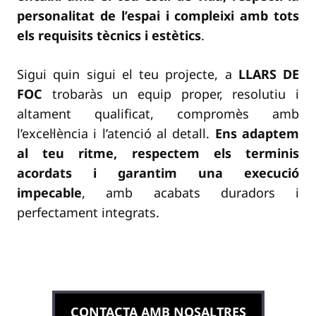
personalitat de l’espai i compleixi amb tots
els requisits tècnics i estètics
.
Sigui quin sigui el teu projecte, a
LLARS DE
FOC
trobaràs un equip proper, resolutiu i
altament qualificat, compromès amb
l’excel·lència i l’atenció al detall.
Ens adaptem
al teu ritme, respectem els terminis
acordats i garantim una execució
impecable
, amb acabats duradors i
perfectament integrats.
CONTACTA AMB NOSALTRES