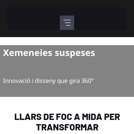
Vés
al
contingut
Xemeneies suspeses
Innovació i disseny que gira 360°
LLARS DE FOC A MIDA PER
TRANSFORMAR