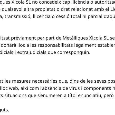
liques Xicola SL no concedeix cap llicència o autoritza
re qualsevol altra propietat o dret relacionat amb el L
 transmissió, llicència o cessió total ni parcial d’aqu
itzat prèviament per part de Metàl·liques Xicola SL 
 i donarà lloc a les responsabilitats legalment establer
udicials i extrajudicials que corresponguin.
t les mesures necessàries que, dins de les seves possib
loc web, així com l’absència de virus i components n
s situacions que s’enumeren a títol enunciatiu, però 
guts.