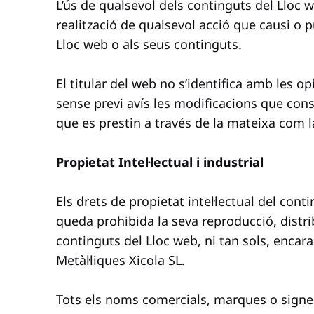
L’ús de qualsevol dels continguts del Lloc w
realització de qualsevol acció que causi o 
Lloc web o als seus continguts.
El titular del web no s’identifica amb les o
sense previ avís les modificacions que cons
que es prestin a través de la mateixa com l
Propietat Intel·lectual i industrial
Els drets de propietat intel·lectual del conti
queda prohibida la seva reproducció, distri
continguts del Lloc web, ni tan sols, encara
Metàl·liques Xicola SL.
Tots els noms comercials, marques o signes