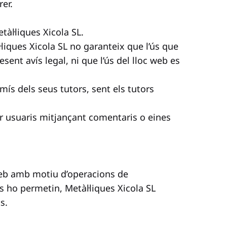
er.
àl·liques Xicola SL.
·liques Xicola SL no garanteix que l’ús que
sent avís legal, ni que l’ús del lloc web es
mís dels seus tutors, sent els tutors
per usuaris mitjançant comentaris o eines
 web amb motiu d’operacions de
 ho permetin, Metàl·liques Xicola SL
s.