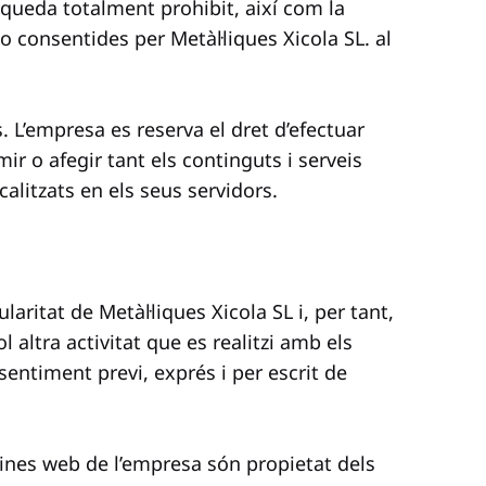
s queda totalment prohibit, així com la
 consentides per Metàl·liques Xicola SL. al
. L’empresa es reserva el dret d’efectuar
r o afegir tant els continguts i serveis
alitzats en els seus servidors.
laritat de Metàl·liques Xicola SL i, per tant,
altra activitat que es realitzi amb els
sentiment previ, exprés i per escrit de
ines web de l’empresa són propietat dels