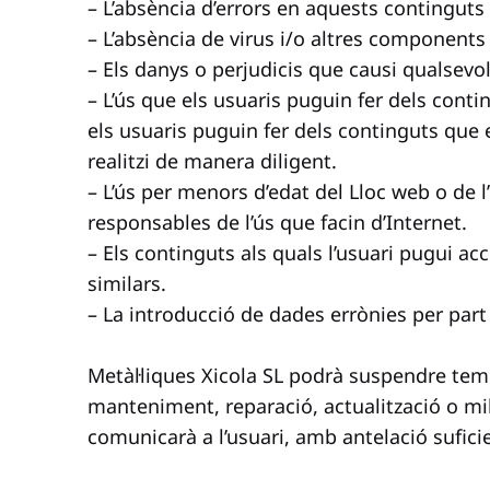
– L’absència d’errors en aquests continguts
– L’absència de virus i/o altres components
– Els danys o perjudicis que causi qualsevo
– L’ús que els usuaris puguin fer dels conti
els usuaris puguin fer dels continguts que en
realitzi de manera diligent.
– L’ús per menors d’edat del Lloc web o de 
responsables de l’ús que facin d’Internet.
– Els continguts als quals l’usuari pugui ac
similars.
– La introducció de dades errònies per part d
Metàl·liques Xicola SL podrà suspendre temp
manteniment, reparació, actualització o mi
comunicarà a l’usuari, amb antelació suficie