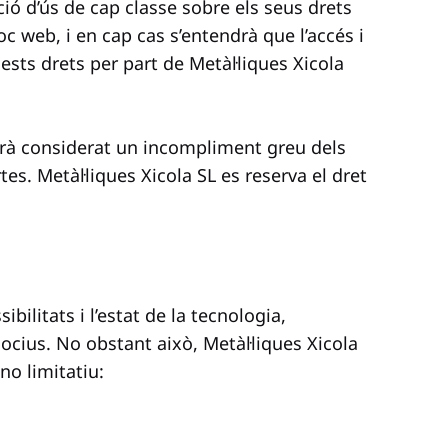
ció d’ús de cap classe sobre els seus drets
loc web, i en cap cas s’entendrà que l’accés i
ests drets per part de Metàl·liques Xicola
serà considerat un incompliment greu dels
tes. Metàl·liques Xicola SL es reserva el dret
ilitats i l’estat de la tecnologia,
ocius. No obstant això, Metàl·liques Xicola
no limitatiu: