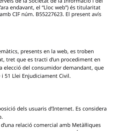
erveis de la Societat de la Informació i del
’ara endavant, el “Lloc web”) és titularitat
a amb CIF núm. B55227623. El present avís
lemàtics, presents en la web, es troben
at, tret que es tracti d’un procediment en
à a elecció del consumidor demandant, que
i 51 Llei Enjudiciament Civil.
posició dels usuaris d’Internet. Es considera
b.
i d’una relació comercial amb Metàl·liques