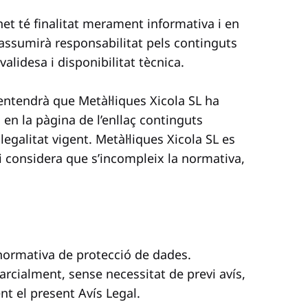
rnet té finalitat merament informativa i en
assumirà responsabilitat pels continguts
validesa i disponibilitat tècnica.
s’entendrà que Metàl·liques Xicola SL ha
s en la pàgina de l’enllaç continguts
 legalitat vigent. Metàl·liques Xicola SL es
 si considera que s’incompleix la normativa,
 normativa de protecció de dades.
arcialment, sense necessitat de previ avís,
nt el present Avís Legal.