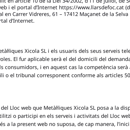
 en article 10 de la Llei 34/2002, d’11 de juliol, de S
eb i el portal d’Internet
https://www.llarsdefoc.cat
(d
ial en Carrer Vidreres, 61 – 17412 Maçanet de la Selv
tal d’Internet.
àl·liques Xicola SL i els usuaris dels seus serveis te
yoles. El fur aplicable serà el del domicili del demand
dels consumidors, i en aquest cas la competència ser
li o el tribunal corresponent conforme als articles 50 
ó del Lloc web que Metàl·liques Xicola SL posa a la dis
itzi o participi en els serveis i activitats del Lloc we
cés a la present web no suposa, de cap manera, l’inic