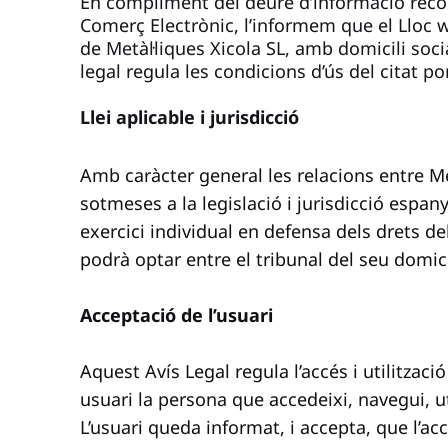
En compliment del deure d’informació recollit
Comerç Electrònic, l’informem que el Lloc w
de Metàl·liques Xicola SL, amb domicili soc
legal regula les condicions d’ús del citat por
Llei aplicable i jurisdicció
Amb caràcter general les relacions entre Met
sotmeses a la legislació i jurisdicció espan
exercici individual en defensa dels drets 
podrà optar entre el tribunal del seu domici
Acceptació de l’usuari
Aquest Avís Legal regula l’accés i utilitzaci
usuari la persona que accedeixi, navegui, util
L’usuari queda informat, i accepta, que l’ac