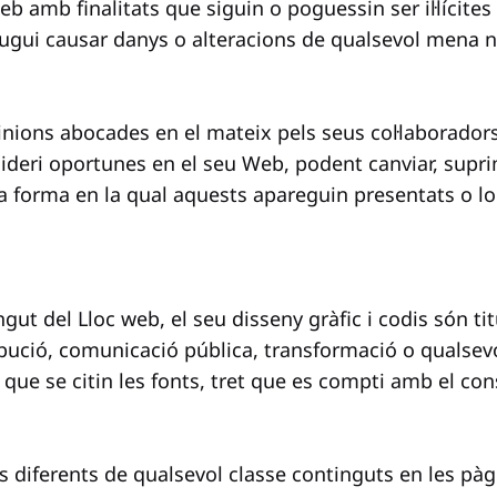
eb amb finalitats que siguin o poguessin ser il·lícite
pugui causar danys o alteracions de qualsevol mena no
pinions abocades en el mateix pels seus col·laboradors
ideri oportunes en el seu Web, podent canviar, suprimi
a forma en la qual aquests apareguin presentats o loc
ngut del Lloc web, el seu disseny gràfic i codis són titu
bució, comunicació pública, transformació o qualsevol 
 que se citin les fonts, tret que es compti amb el con
 diferents de qualsevol classe continguts en les pàg