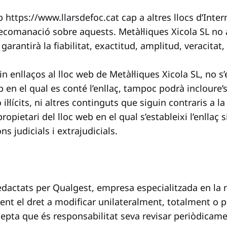
eb
https://www.llarsdefoc.cat
cap a altres llocs d’Inte
ecomanació sobre aquests. Metàl·liques Xicola SL no 
garantirà la fiabilitat, exactitud, amplitud, veracitat, 
in enllaços al lloc web de Metàl·liques Xicola SL, no 
eb en el qual es conté l’enllaç, tampoc podrà incloure’
il·lícits, ni altres continguts que siguin contraris a la
ropietari del lloc web en el qual s’estableixi l’enllaç
s judicials i extrajudicials.
redactats per Qualgest, empresa especialitzada en la
ent el dret a modificar unilateralment, totalment o p
ccepta que és responsabilitat seva revisar periòdicame