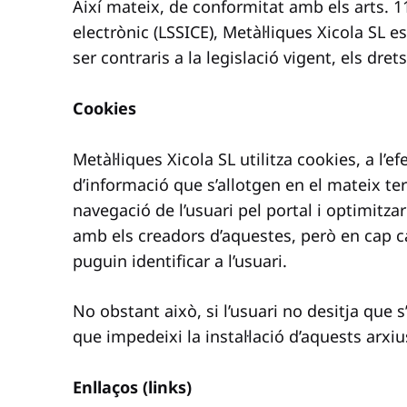
Així mateix, de conformitat amb els arts. 11 
electrònic (LSSICE), Metàl·liques Xicola SL
ser contraris a la legislació vigent, els dret
Cookies
Metàl·liques Xicola SL utilitza cookies, a l’e
d’informació que s’allotgen en el mateix term
navegació de l’usuari pel portal i optimitz
amb els creadors d’aquestes, però en cap c
puguin identificar a l’usuari.
No obstant això, si l’usuari no desitja que s
que impedeixi la instal·lació d’aquests arxi
Enllaços (links)