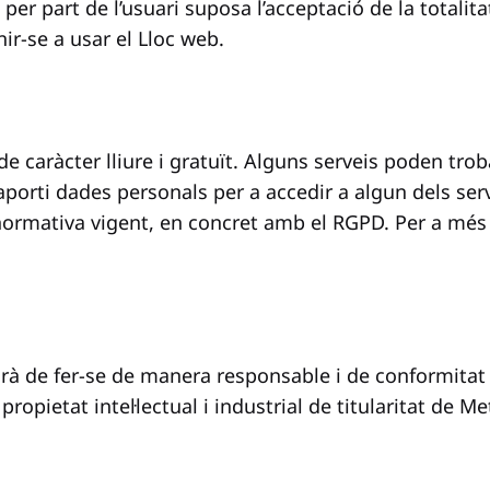
 per part de l’usuari suposa l’acceptació de la totali
r-se a usar el Lloc web.
 de caràcter lliure i gratuït. Alguns serveis poden tro
aporti dades personals per a accedir a algun dels serve
normativa vigent, en concret amb el RGPD. Per a més 
aurà de fer-se de manera responsable i de conformitat a
ropietat intel·lectual i industrial de titularitat de Me