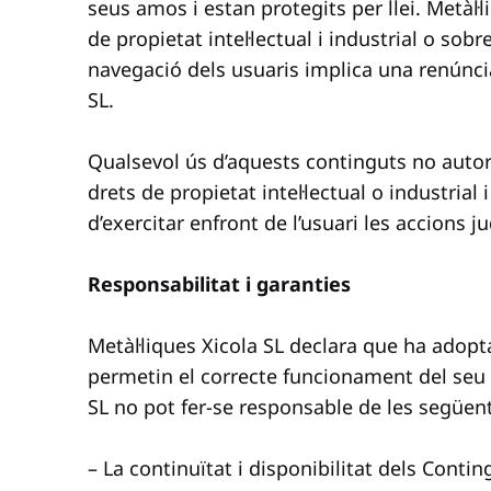
seus amos i estan protegits per llei. Metàl·
de propietat intel·lectual i industrial o sob
navegació dels usuaris implica una renúncia,
SL.
Qualsevol ús d’aquests continguts no autor
drets de propietat intel·lectual o industrial
d’exercitar enfront de l’usuari les accions j
Responsabilitat i garanties
Metàl·liques Xicola SL declara que ha adopta
permetin el correcte funcionament del seu l
SL no pot fer-se responsable de les següent
– La continuïtat i disponibilitat dels Contin