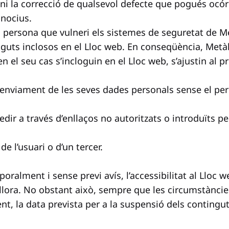
 ni la correcció de qualsevol defecte que pogués ocórr
 nocius.
l persona que vulneri els sistemes de seguretat de Met
nguts inclosos en el Lloc web. En conseqüència, Metàl
 el seu cas s’incloguin en el Lloc web, s’ajustin al pre
l’enviament de les seves dades personals sense el per
cedir a través d’enllaços no autoritzats o introduïts 
e l’usuari o d’un tercer.
oralment i sense previ avís, l’accessibilitat al Lloc
llora. No obstant això, sempre que les circumstàncies
nt, la data prevista per a la suspensió dels contingut