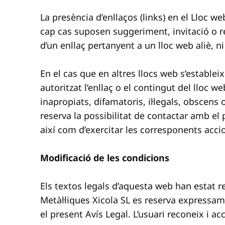
La presència d’enllaços (links) en el Lloc w
cap cas suposen suggeriment, invitació o r
d’un enllaç pertanyent a un lloc web aliè, ni 
En el cas que en altres llocs web s’estableix
autoritzat l’enllaç o el contingut del lloc w
inapropiats, difamatoris, il·legals, obscens o 
reserva la possibilitat de contactar amb el p
així com d’exercitar les corresponents accion
Modificació de les condicions
Els textos legals d’aquesta web han estat 
Metàl·liques Xicola SL es reserva expressam
el present Avís Legal. L’usuari reconeix i a