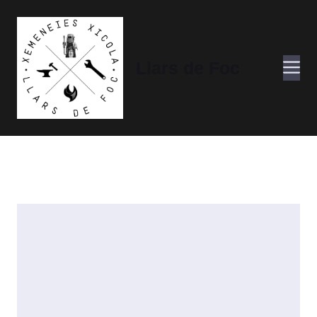
Vés
al
contingut
M
Llars de Foc