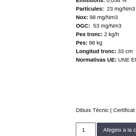
Emissions:
0,056 %
Partícules:
23 mg/Nm3
Nox:
98 mg/Nm3
OGC:
53 mg/Nm3
Pes tronc:
2 kg/h
Pes:
98 kg
Longitud tronc:
33 cm
Normativas UE:
UNE EN
Dibuix Tècnic
|
Certifica
quantitat
Afegeix a la c
de