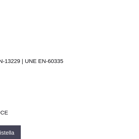
-13229 | UNE EN-60335
t CE
istella