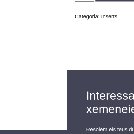
Xemeneia
insertable
Categoria:
Inserts
ARc
50V
Interessa
xemenei
Resolem els teus du