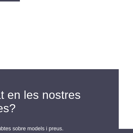
t en les nostres
es?
btes sobre models i preus.