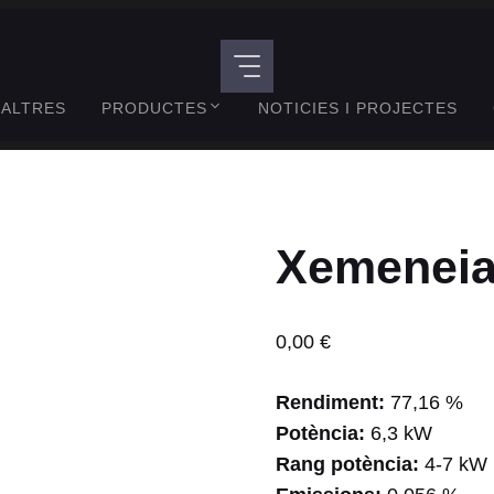
ALTRES
PRODUCTES
NOTICIES I PROJECTES
Xemeneia
0,00
€
Rendiment:
77,16 %
Potència:
6,3 kW
Rang potència:
4-7 kW