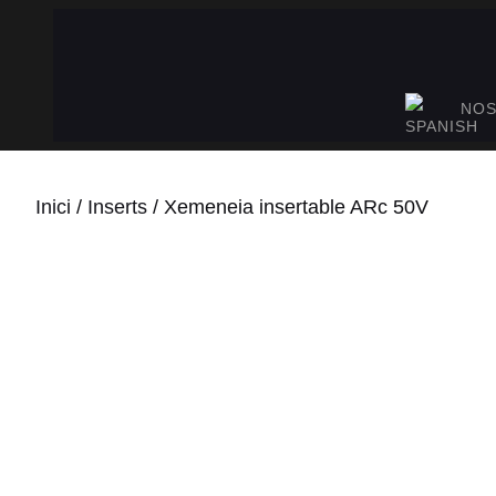
Vés
al
contingut
NOS
Inici
/
Inserts
/ Xemeneia insertable ARc 50V