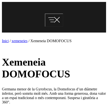
Vés
al
contingut
Inici
/
xemeneies
/ Xemeneia DOMOFOCUS
Xemeneia
DOMOFOCUS
Germana menor de la Gyrofocus, la Domofocus d’un diàmetre
inferior, però somriu molt més. Amb una forma generosa, dona valor
a un espai tradicional o més contemporani. Suspesa i giratòria a
360°.