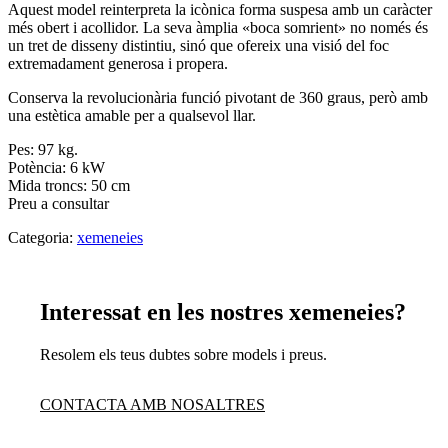
Aquest model reinterpreta la icònica forma suspesa amb un caràcter
més obert i acollidor. La seva àmplia «boca somrient» no només és
un tret de disseny distintiu, sinó que ofereix una visió del foc
extremadament generosa i propera.
Conserva la revolucionària funció pivotant de 360 graus, però amb
una estètica amable per a qualsevol llar.
Pes: 97 kg.
Potència: 6 kW
Mida troncs: 50 cm
Preu a consultar
Categoria:
xemeneies
Interessat en les nostres xemeneies?
Resolem els teus dubtes sobre models i preus.
CONTACTA AMB NOSALTRES