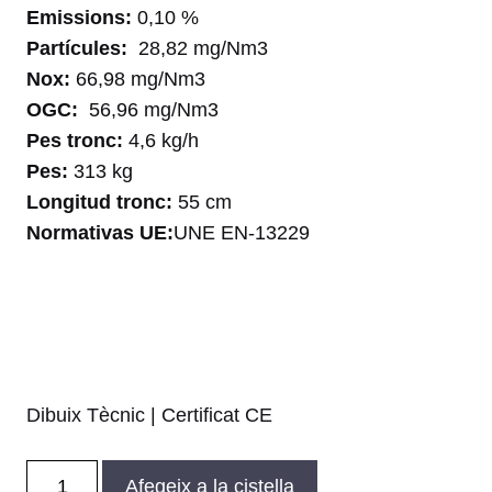
Emissions:
0,10 %
Partícules:
28,82 mg/Nm3
Nox:
66,98 mg/Nm3
OGC:
56,96 mg/Nm3
Pes tronc:
4,6 kg/h
Pes:
313 kg
Longitud tronc:
55 cm
Normativas UE:
UNE EN-13229
Dibuix Tècnic
|
Certificat CE
quantitat
Afegeix a la cistella