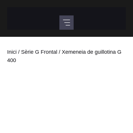
Vés
al
contingut
Inici
/
Sèrie G Frontal
/ Xemeneia de guillotina G
400