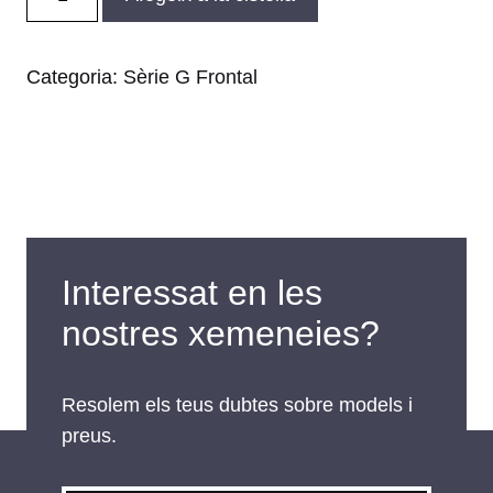
de
Xemeneia
de
Categoria:
Sèrie G Frontal
guillotina
G
400
Interessat en les
nostres xemeneies?
Resolem els teus dubtes sobre models i
preus.