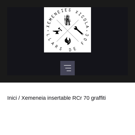
Vés
al
contingut
Inici
/ Xemeneia insertable RCr 70 graffiti