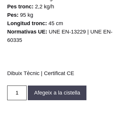
Pes tronc:
2,2 kg/h
Pes:
95 kg
Longitud tronc:
45 cm
Normativas UE:
UNE EN-13229 | UNE EN-
60335
Dibuix Tècnic
|
Certificat CE
quantitat
Afegeix a la cistella
de
Xemeneia
insertable
RCr
70