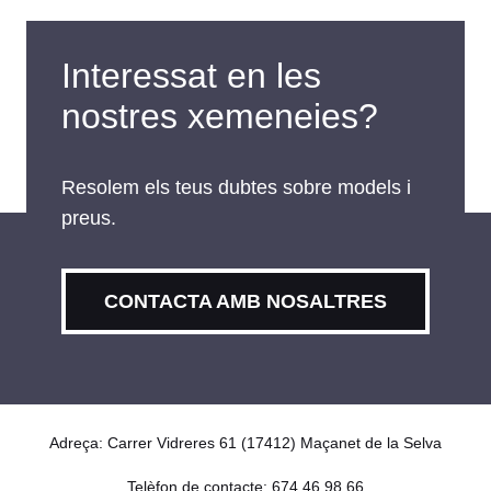
graffiti
Interessat en les
nostres xemeneies?
Resolem els teus dubtes sobre models i
preus.
CONTACTA AMB NOSALTRES
Adreça: Carrer Vidreres 61 (17412) Maçanet de la Selva
Telèfon de contacte: 674 46 98 66